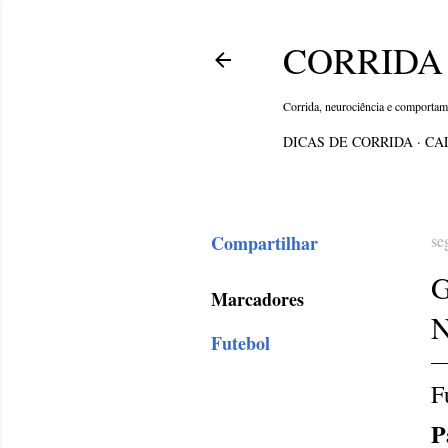
CORRIDA 
Corrida, neurociência e comporta
DICAS DE CORRIDA
CA
Compartilhar
se
G
Marcadores
Futebol
F
P