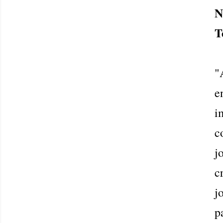
N
T
"
e
i
c
j
c
j
p