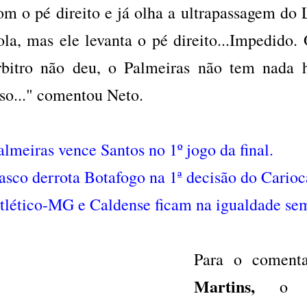
om o pé direito e já olha a ultrapassagem do 
ola, mas ele levanta o pé direito...Impedido.
rbitro não deu, o Palmeiras não tem nada 
sso..." comentou Neto.
almeiras vence Santos no 1º jogo da final.
asco derrota Botafogo na 1ª decisão do Carioc
tlético-MG e Caldense ficam na igualdade sem
Para o coment
Martins,