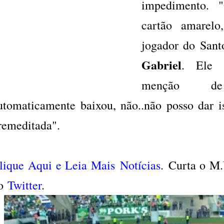
impedimento.
cartão amarel
jogador do Sant
Gabriel
. Ele (
menção de
utomaticamente baixou, não..não posso dar is
remeditada".
lique Aqui e Leia Mais Notícias
. Curta o M
o
Twitter
.