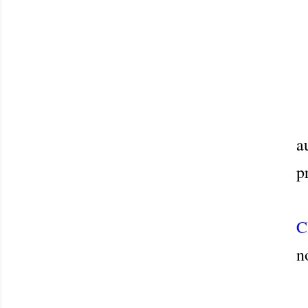
a
p
C
n