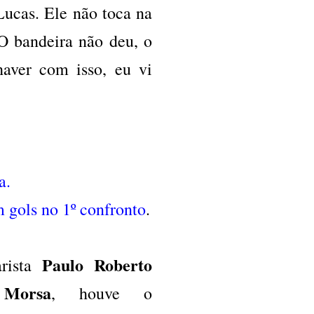
Lucas. Ele não toca na
 O bandeira não deu, o
haver com isso, eu vi
a
.
 gols no 1º confronto
.
Paulo Roberto
arista
Morsa
o
, houve o