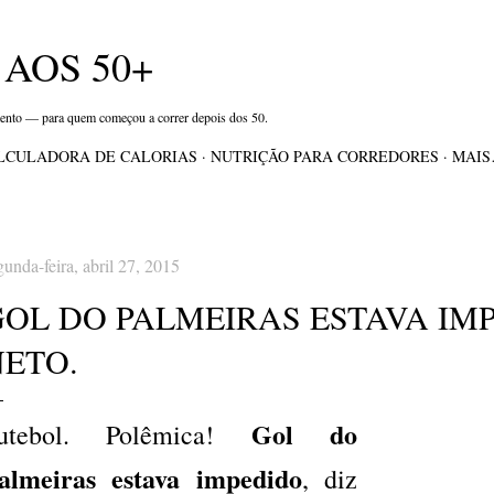
Pular para o conteúdo principal
AOS 50+
mento — para quem começou a correr depois dos 50.
LCULADORA DE CALORIAS
NUTRIÇÃO PARA CORREDORES
MAI
gunda-feira, abril 27, 2015
OL DO PALMEIRAS ESTAVA IMP
NETO.
Gol do
utebol. Polêmica!
almeiras estava impedido
, diz