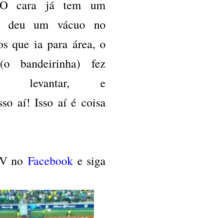
 "O cara já tem um
o, deu um vácuo no
os que ia para área, o
o bandeirinha) fez
 levantar, e
so aí! Isso aí é coisa
.V no
Facebook
e siga