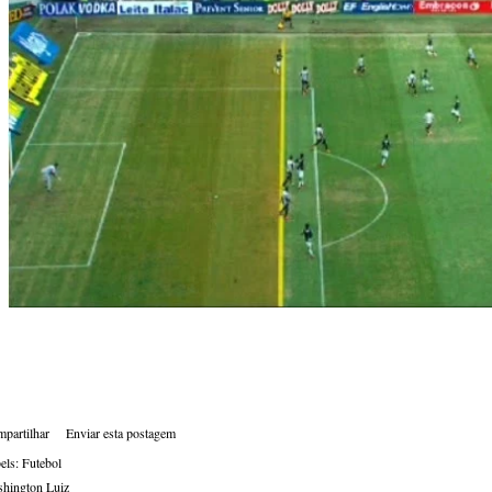
partilhar
Enviar esta postagem
els:
Futebol
hington Luiz