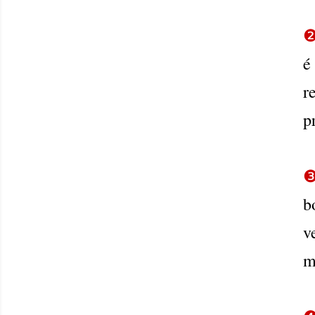
é
r
p
b
v
m