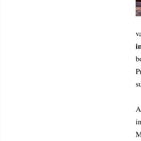
v
i
b
P
s
A
i
M