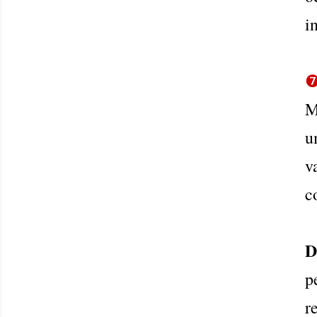
i
M
u
v
c
D
p
r