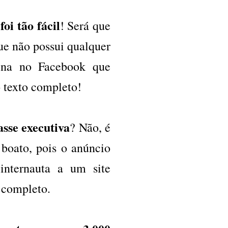
oi tão fácil
! Será que
ue não possui qualquer
gina no Facebook que
o texto completo!
asse executiva
? Não, é
 boato, pois o anúncio
nternauta a um site
o completo.