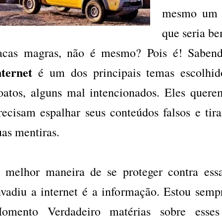
mesmo um b
que seria b
acas magras, não é mesmo? Pois é! Saben
nternet
é um dos principais temas escolhid
oatos, alguns mal intencionados. Eles quere
recisam espalhar seus conteúdos falsos e tir
uas mentiras.
 melhor maneira de se proteger contra ess
nvadiu a internet é a informação. Estou semp
omento Verdadeiro matérias sobre esses 