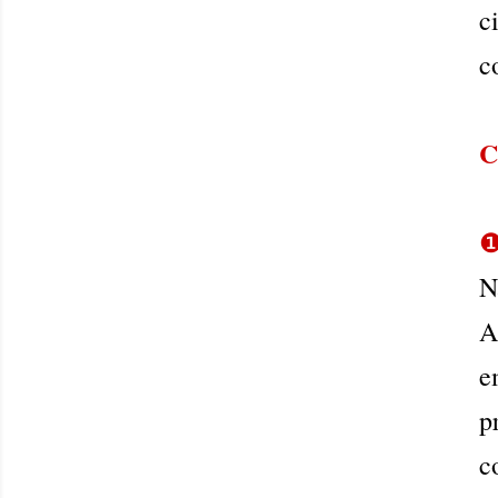
c
c
C
N
A
e
p
c