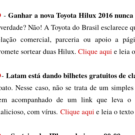
Ganhar a nova Toyota Hilux 2016 nunca f
❷
-
 verdade? Não! A Toyota do Brasil esclarece q
elação comercial, parceria ou apoio a pá
romete sortear duas Hilux.
Clique aqui
e leia 
Latam está dando bilhetes gratuitos de cl
❸
-
oato. Nesse caso, não se trata de um simples
em acompanhado de um link que leva o i
alicioso, com vírus.
Clique aqui
e leia o text