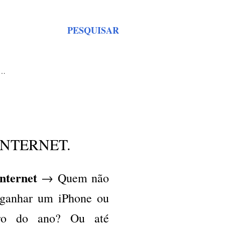
PESQUISAR
S…
INTERNET.
nternet
→ Quem não
 ganhar um iPhone ou
rro do ano? Ou até