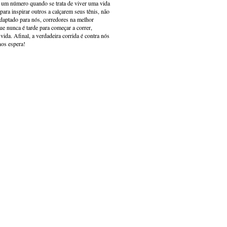
s um número quando se trata de viver uma vida
ara inspirar outros a calçarem seus tênis, não
adaptado para nós, corredores na melhor
e nunca é tarde para começar a correr,
ida. Afinal, a verdadeira corrida é contra nós
nos espera!