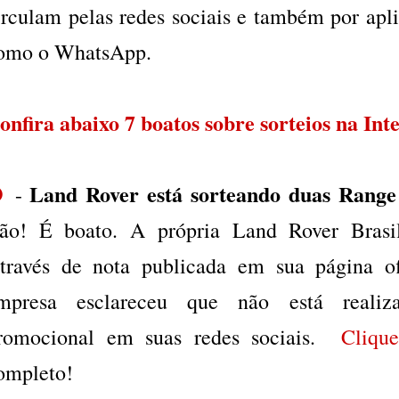
irculam pelas redes sociais e também por apl
omo o WhatsApp.
onfira abaixo 7 boatos sobre sorteios na Int
Land Rover está sorteando duas Range
❶
-
ão! É boato. A própria Land Rover Brasi
través de nota publicada em sua página of
mpresa esclareceu que não está reali
romocional em suas redes sociais.
Cliqu
ompleto!