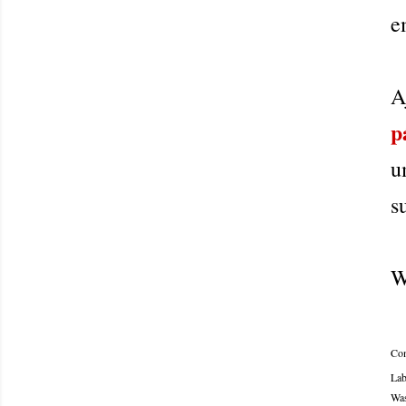
e
A
p
u
s
W
Com
Lab
Was