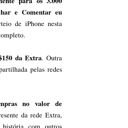
mente para os 3.000
ilhar e Comentar eu
rteio de iPhone nesta
 completo.
$150 da Extra
. Outra
artilhada pelas redes
compras no valor de
esente da rede Extra,
 história com outros