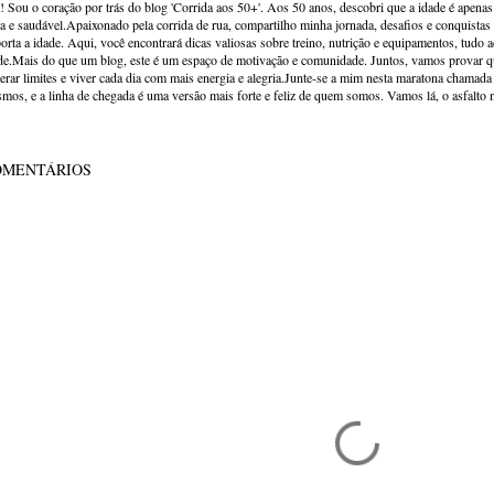
! Sou o coração por trás do blog 'Corrida aos 50+'. Aos 50 anos, descobri que a idade é apena
va e saudável.Apaixonado pela corrida de rua, compartilho minha jornada, desafios e conquistas p
orta a idade. Aqui, você encontrará dicas valiosas sobre treino, nutrição e equipamentos, tudo 
de.Mais do que um blog, este é um espaço de motivação e comunidade. Juntos, vamos provar qu
erar limites e viver cada dia com mais energia e alegria.Junte-se a mim nesta maratona chamada v
mos, e a linha de chegada é uma versão mais forte e feliz de quem somos. Vamos lá, o asfalto 
OMENTÁRIOS