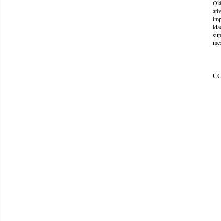
Olá
ati
imp
ida
sup
mes
C