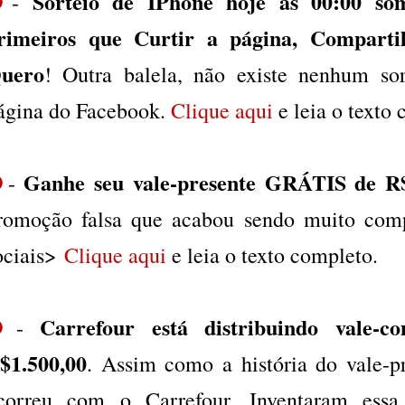
Sorteio de IPhone hoje as 00:00 so
❹
-
rimeiros que Curtir a página, Compart
uero
! Outra balela, não existe nenhum so
ágina do Facebook.
Clique aqui
e leia o texto
Ganhe seu vale-presente GRÁTIS de R
❺
-
romoção falsa que acabou sendo muito comp
ociais>
Clique aqui
e leia o texto completo.
Carrefour está distribuindo vale-
❻
-
$1.500,00
. Assim como a história do vale-pr
correu com o Carrefour. Inventaram essa