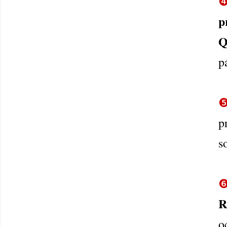
p
Q
p
p
s
R
o