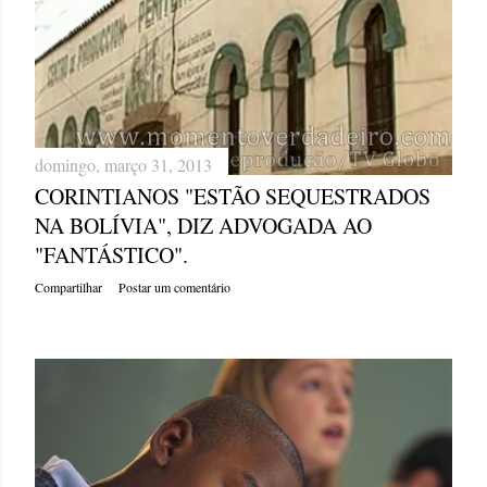
g
e
n
s
domingo, março 31, 2013
CORINTIANOS "ESTÃO SEQUESTRADOS
NA BOLÍVIA", DIZ ADVOGADA AO
"FANTÁSTICO".
Compartilhar
Postar um comentário