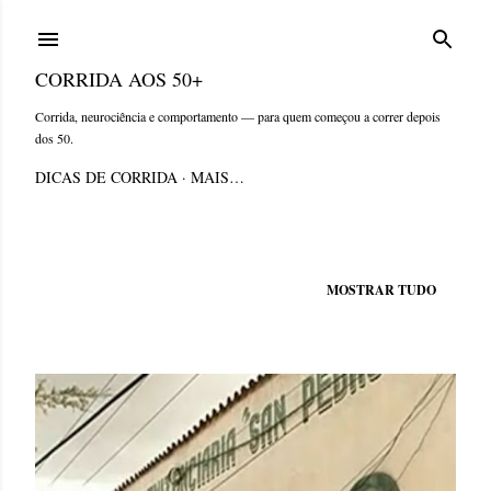
Pular para o conteúdo principal
CORRIDA AOS 50+
Corrida, neurociência e comportamento — para quem começou a correr depois
dos 50.
DICAS DE CORRIDA
MAIS…
Mostrando postagens de março, 2013
MOSTRAR TUDO
P
o
s
t
a