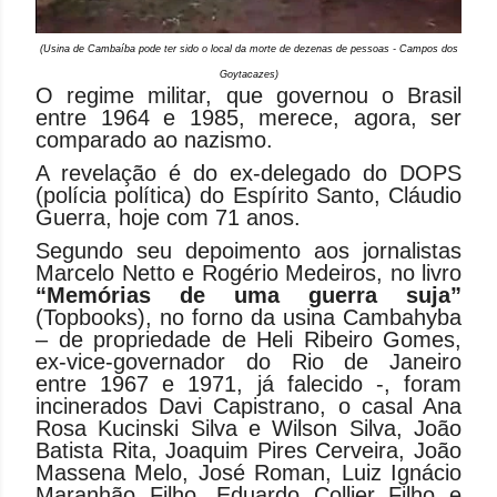
(Usina de Cambaíba pode ter sido o local da morte de dezenas de pessoas - Campos dos
Goytacazes)
O regime militar, que governou o Brasil
entre 1964 e 1985, merece, agora, ser
comparado ao nazismo.
A revelação é do ex-delegado do DOPS
(polícia política) do Espírito Santo, Cláudio
Guerra, hoje com 71 anos.
Segundo seu depoimento aos jornalistas
Marcelo Netto e Rogério Medeiros, no livro
“Memórias de uma guerra suja”
(Topbooks), no forno da usina Cambahyba
– de propriedade de Heli Ribeiro Gomes,
ex-vice-governador do Rio de Janeiro
entre 1967 e 1971, já falecido -, foram
incinerados Davi Capistrano, o casal Ana
Rosa Kucinski Silva e Wilson Silva, João
Batista Rita, Joaquim Pires Cerveira, João
Massena Melo, José Roman, Luiz Ignácio
Maranhão Filho, Eduardo Collier Filho e