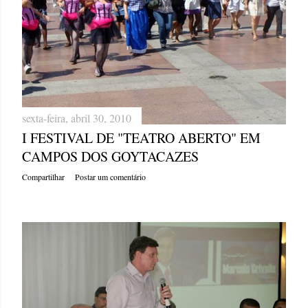
g
e
n
s
sexta-feira, abril 30, 2010
I FESTIVAL DE "TEATRO ABERTO" EM
CAMPOS DOS GOYTACAZES
Compartilhar
Postar um comentário