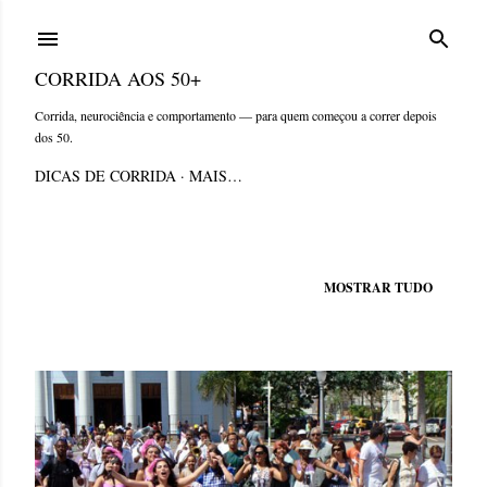
Pular para o conteúdo principal
CORRIDA AOS 50+
Corrida, neurociência e comportamento — para quem começou a correr depois
dos 50.
DICAS DE CORRIDA
MAIS…
Mostrando postagens de abril, 2010
MOSTRAR TUDO
P
o
s
t
a