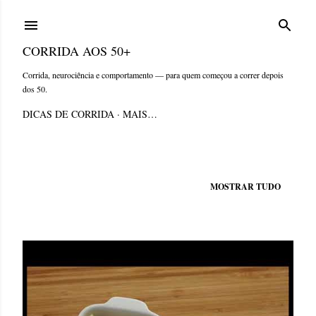
Pular para o conteúdo principal
CORRIDA AOS 50+
Corrida, neurociência e comportamento — para quem começou a correr depois
dos 50.
DICAS DE CORRIDA
MAIS…
Mostrando postagens de abril, 2018
MOSTRAR TUDO
P
o
s
t
a