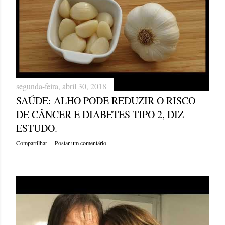
g
e
n
s
segunda-feira, abril 30, 2018
SAÚDE: ALHO PODE REDUZIR O RISCO
DE CÂNCER E DIABETES TIPO 2, DIZ
ESTUDO.
Compartilhar
Postar um comentário