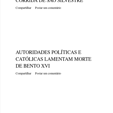
CORRIDA DE SÃO SILVESTRE
g
Compartilhar
Postar um comentário
e
n
s
sábado, dezembro 31, 2022
AUTORIDADES POLÍTICAS E
CATÓLICAS LAMENTAM MORTE
DE BENTO XVI
Compartilhar
Postar um comentário
sábado, dezembro 31, 2022