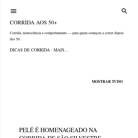
Pular para o conteúdo principal
CORRIDA AOS 50+
Corrida, neurociência e comportamento — para quem começou a correr depois
dos 50.
DICAS DE CORRIDA
MAIS…
Mostrando postagens de dezembro, 2022
MOSTRAR TUDO
P
o
s
sábado, dezembro 31, 2022
t
PELÉ É HOMENAGEADO NA
a