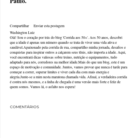
Paulo.
Compartilhar
Enviar esta postagem
Washington Luiz
Olá! Sou o coração por trás do blog 'Corrida aos 50+'. Aos 50 anos, descobri
que a idade é apenas um número quando se trata de viver uma vida ativa e
saudável.Apaixonado pela corrida de rua, compartilho minha jornada, desafios e
conquistas para inspirar outros a calçarem seus tênis, não importa a idade. Aqui,
você encontrará dicas valiosas sobre treino, nutrição e equipamentos, tudo
adaptado para nós, corredores na melhor idade.Mais do que um blog, este é um
espaço de motivação e comunidade. Juntos, vamos provar que nunca é tarde para
começar a correr, superar limites e viver cada dia com mais energia e
alegria.Junte-se a mim nesta maratona chamada vida. Afinal, a verdadeira corrida
é contra nós mesmos, e a linha de chegada é uma versão mais forte e feliz de
quem somos. Vamos lá, o asfalto nos espera!
COMENTÁRIOS