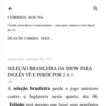
Pular para o conteúdo principal
CORRIDA AOS 50+
Corrida, neurociência e comportamento — para quem começou a correr depois
dos 50.
DICAS DE CORRIDA
MAIS…
quarta-feira, fevereiro 06, 2013
SELEÇÃO BRASILEIRA DÁ SHOW PARA
INGLÊS VÊ E PERDE POR 2 A 1.
seleção brasileira
A
perde o jogo amistoso
contra a Inglaterra nesta quarta, dia 06.
Felipão
terá mesmo que fazer seus neurônios