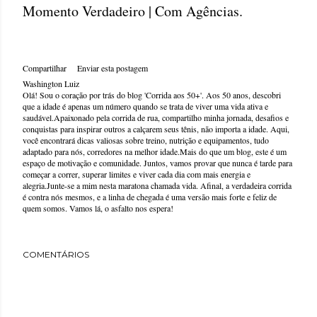
Momento Verdadeiro | Com Agências.
Compartilhar
Enviar esta postagem
Washington Luiz
Olá! Sou o coração por trás do blog 'Corrida aos 50+'. Aos 50 anos, descobri
que a idade é apenas um número quando se trata de viver uma vida ativa e
saudável.Apaixonado pela corrida de rua, compartilho minha jornada, desafios e
conquistas para inspirar outros a calçarem seus tênis, não importa a idade. Aqui,
você encontrará dicas valiosas sobre treino, nutrição e equipamentos, tudo
adaptado para nós, corredores na melhor idade.Mais do que um blog, este é um
espaço de motivação e comunidade. Juntos, vamos provar que nunca é tarde para
começar a correr, superar limites e viver cada dia com mais energia e
alegria.Junte-se a mim nesta maratona chamada vida. Afinal, a verdadeira corrida
é contra nós mesmos, e a linha de chegada é uma versão mais forte e feliz de
quem somos. Vamos lá, o asfalto nos espera!
COMENTÁRIOS