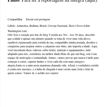
Compartilhar
Enviar esta postagem
Labels:
Antarctica
Brahma
Brasil
Cerveja Nacional
Skol e Nova Schin
Washington Luiz
Olá! Sou o coração por trás do blog 'Corrida aos 50+'. Aos 50 anos, descobri
que a idade é apenas um número quando se trata de viver uma vida ativa e
saudável.Apaixonado pela corrida de rua, compartilho minha jornada, desafios e
conquistas para inspirar outros a calçarem seus tênis, não importa a idade. Aqui,
você encontrará dicas valiosas sobre treino, nutrição e equipamentos, tudo
adaptado para nós, corredores na melhor idade.Mais do que um blog, este é um
espaço de motivação e comunidade. Juntos, vamos provar que nunca é tarde para
começar a correr, superar limites e viver cada dia com mais energia e
alegria.Junte-se a mim nesta maratona chamada vida. Afinal, a verdadeira corrida
é contra nós mesmos, e a linha de chegada é uma versão mais forte e feliz de
quem somos. Vamos lá, o asfalto nos espera!