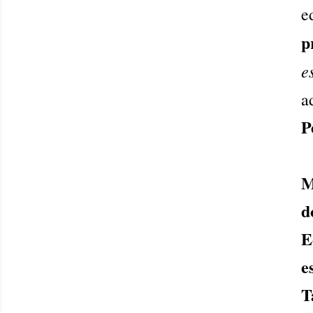
e
p
e
a
P
M
d
E
e
T