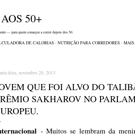
Pular para o conteúdo principal
AOS 50+
mento — para quem começou a correr depois dos 50.
LCULADORA DE CALORIAS
NUTRIÇÃO PARA CORREDORES
MAI
arta-feira, novembro 20, 2013
OVEM QUE FOI ALVO DO TALIB
PRÊMIO SAKHAROV NO PARLA
EUROPEU.
nternacional
- Muitos se lembram da men