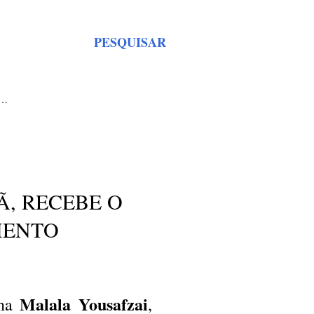
PESQUISAR
S…
Ã, RECEBE O
MENTO
Malala Yousafzai
ina
,