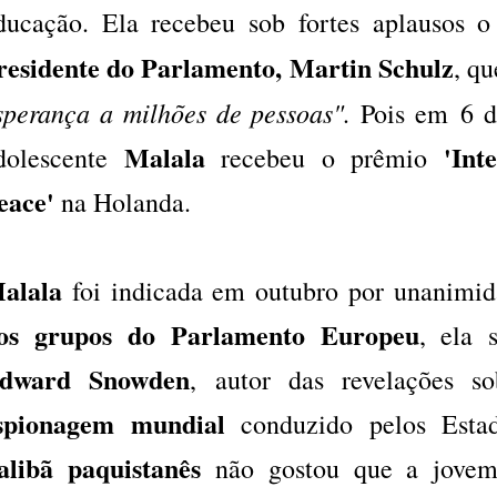
ducação. Ela recebeu sob fortes aplausos 
residente do Parlamento, Martin Schulz
, q
sperança a milhões de pessoas".
Pois em
6 d
Malala
'Inte
dolescente
recebeu o prêmio
eace'
na Holanda.
alala
foi indicada em outubro por unanimi
os grupos do Parlamento Europeu
, ela
dward Snowden
, autor das revelações 
spionagem mundial
conduzido pelos Esta
alibã paquistanês
não gostou que a jovem 