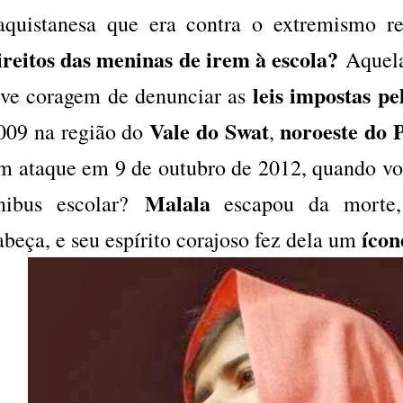
aquistanesa que era contra o extremismo re
ireitos das meninas de irem à escola?
Aquela
leis impostas pe
eve coragem de denunciar as
Vale do Swat
noroeste do 
009 na região do
,
m ataque em 9 de outubro de 2012, quando vo
Malala
nibus escolar?
escapou da morte,
ícon
abeça, e seu espírito corajoso fez dela um