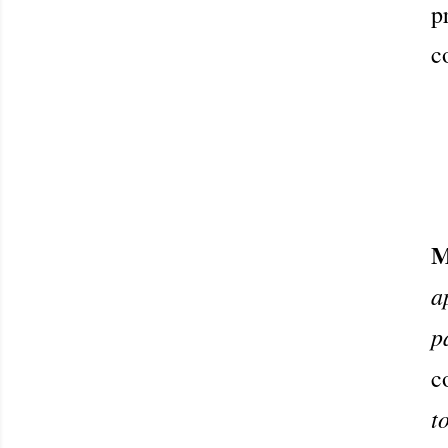
p
c
M
a
p
c
t