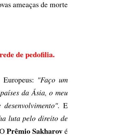
ovas ameaças de morte
ede de pedofilia.
"Faço um
s Europeus:
países da Ásia, o meu
 desenvolvimento".
E
a luta pelo direito de
Prêmio Sakharov
O
é