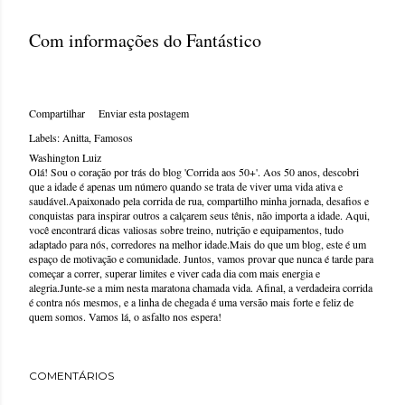
Com informações do Fantástico
Compartilhar
Enviar esta postagem
Labels:
Anitta
Famosos
Washington Luiz
Olá! Sou o coração por trás do blog 'Corrida aos 50+'. Aos 50 anos, descobri
que a idade é apenas um número quando se trata de viver uma vida ativa e
saudável.Apaixonado pela corrida de rua, compartilho minha jornada, desafios e
conquistas para inspirar outros a calçarem seus tênis, não importa a idade. Aqui,
você encontrará dicas valiosas sobre treino, nutrição e equipamentos, tudo
adaptado para nós, corredores na melhor idade.Mais do que um blog, este é um
espaço de motivação e comunidade. Juntos, vamos provar que nunca é tarde para
começar a correr, superar limites e viver cada dia com mais energia e
alegria.Junte-se a mim nesta maratona chamada vida. Afinal, a verdadeira corrida
é contra nós mesmos, e a linha de chegada é uma versão mais forte e feliz de
quem somos. Vamos lá, o asfalto nos espera!
COMENTÁRIOS