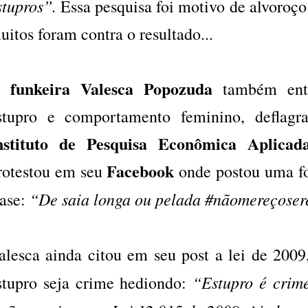
stupros”.
Essa pesquisa foi motivo de alvoroço 
uitos foram contra o resultado...
funkeira Valesca Popozuda
A
também entr
stupro e comportamento feminino, deflagr
nstituto de Pesquisa Econômica Aplicada
Facebook
rotestou em seu
onde postou uma fo
“De saia longa ou pelada #nãomereçoser
rase:
alesca ainda citou em seu post a lei de 2009
“Estupro é crim
stupro seja crime hediondo: