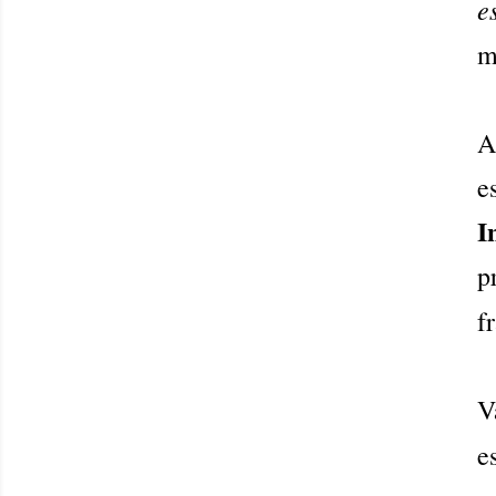
e
m
e
I
p
f
V
e