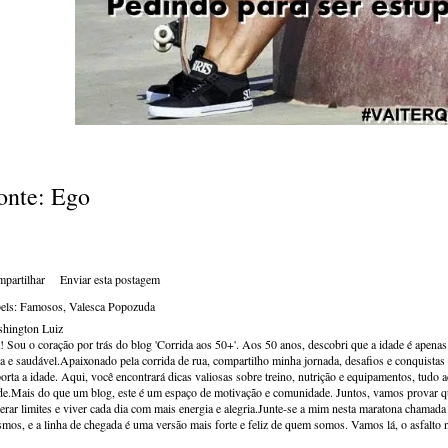
onte: Ego
partilhar
Enviar esta postagem
els:
Famosos
Valesca Popozuda
hington Luiz
! Sou o coração por trás do blog 'Corrida aos 50+'. Aos 50 anos, descobri que a idade é apena
va e saudável.Apaixonado pela corrida de rua, compartilho minha jornada, desafios e conquistas p
orta a idade. Aqui, você encontrará dicas valiosas sobre treino, nutrição e equipamentos, tudo 
de.Mais do que um blog, este é um espaço de motivação e comunidade. Juntos, vamos provar qu
erar limites e viver cada dia com mais energia e alegria.Junte-se a mim nesta maratona chamada v
mos, e a linha de chegada é uma versão mais forte e feliz de quem somos. Vamos lá, o asfalto 