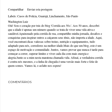
Compartilhar
Enviar esta postagem
Labels:
Casos de Polícia
Guarujá
Linchamento
São Paulo
Washington Luiz
Olá! Sou o coração por trás do blog 'Corrida aos 50+'. Aos 50 anos, descobri
que a idade é apenas um número quando se trata de viver uma vida ativa e
saudável.Apaixonado pela corrida de rua, compartilho minha jornada, desafios e
conquistas para inspirar outros a calçarem seus tênis, não importa a idade. Aqui,
você encontrará dicas valiosas sobre treino, nutrição e equipamentos, tudo
adaptado para nós, corredores na melhor idade.Mais do que um blog, este é um
espaço de motivação e comunidade. Juntos, vamos provar que nunca é tarde para
começar a correr, superar limites e viver cada dia com mais energia e
alegria.Junte-se a mim nesta maratona chamada vida. Afinal, a verdadeira corrida
é contra nós mesmos, e a linha de chegada é uma versão mais forte e feliz de
quem somos. Vamos lá, o asfalto nos espera!
COMENTÁRIOS