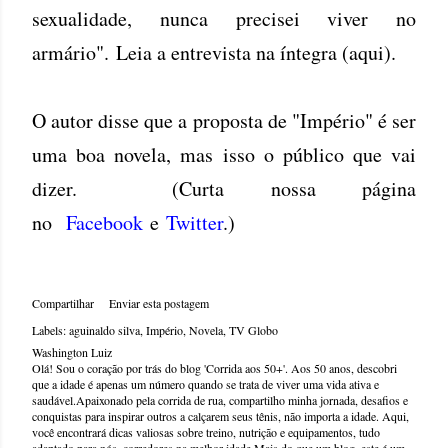
sexualidade, nunca precisei viver no
armário". Leia a entrevista na íntegra (aqui).
O autor disse que a proposta de "Império" é ser
uma boa novela, mas isso o público que vai
dizer. (Curta nossa página
no
Facebook
e
Twitter
.)
Compartilhar
Enviar esta postagem
Labels:
aguinaldo silva
Império
Novela
TV Globo
Washington Luiz
Olá! Sou o coração por trás do blog 'Corrida aos 50+'. Aos 50 anos, descobri
que a idade é apenas um número quando se trata de viver uma vida ativa e
saudável.Apaixonado pela corrida de rua, compartilho minha jornada, desafios e
conquistas para inspirar outros a calçarem seus tênis, não importa a idade. Aqui,
você encontrará dicas valiosas sobre treino, nutrição e equipamentos, tudo
adaptado para nós, corredores na melhor idade.Mais do que um blog, este é um