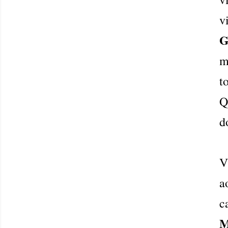
v
G
m
t
Q
d
V
a
c
M