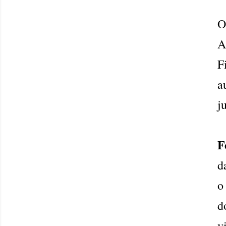
A
F
a
j
F
d
o
d
v