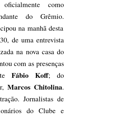
o oficialmente como
ndante do Grêmio.
icipou na manhã desta
 30, de uma entrevista
lizada na nova casa do
ontou com as presenças
Fábio Koff
te
; do
Marcos Chitolina
or,
.
ação. Jornalistas de
cionários do Clube e