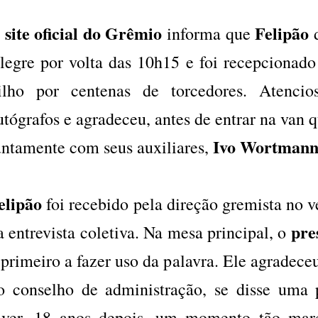
site oficial do Grêmio
Felipão
O
informa que
d
legre por volta das 10h15 e foi recepcionado
ilho por centenas de torcedores. Atencios
utógrafos e agradeceu, antes de entrar na van 
Ivo Wortman
untamente com seus auxiliares,
elipão
foi recebido pela direção gremista no ve
pre
a entrevista coletiva. Na mesa principal, o
 primeiro a fazer uso da palavra. Ele agradec
o conselho de administração, se disse uma
iver, 18 anos depois, um momento tão marc