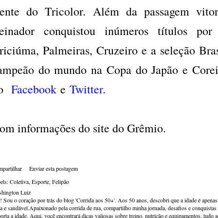
rente do Tricolor. Além da passagem vito
reinador conquistou inúmeros títulos po
riciúma, Palmeiras, Cruzeiro e a seleção Bras
ampeão do mundo na Copa do Japão e Coreia
o
Facebook
e
Twitter
.
om informações do site do Grêmio.
partilhar
Enviar esta postagem
els:
Coletiva
Esporte
Felipão
hington Luiz
! Sou o coração por trás do blog 'Corrida aos 50+'. Aos 50 anos, descobri que a idade é apena
va e saudável.Apaixonado pela corrida de rua, compartilho minha jornada, desafios e conquistas p
orta a idade. Aqui, você encontrará dicas valiosas sobre treino, nutrição e equipamentos, tudo 