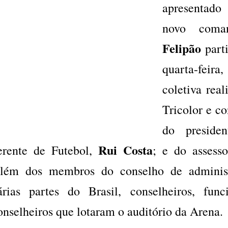
apresentad
novo coma
Felipão
part
quarta-feira,
coletiva rea
Tricolor e c
do presiden
Rui Costa
erente de Futebol,
; e do assess
lém dos membros do conselho de administr
árias partes do Brasil, conselheiros, fun
onselheiros que lotaram o auditório da Arena.