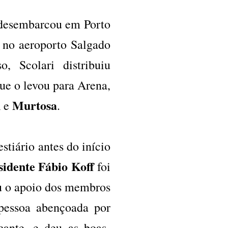
esembarcou em Porto
 no aeroporto Salgado
o, Scolari distribuiu
que o levou para Arena,
n
Murtosa
e
.
stiário antes do início
sidente Fábio Koff
foi
eu o apoio dos membros
 pessoa abençoada por
ante, e deu as boas-