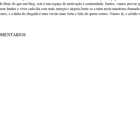
de.Mais do que um blog, este é um espaço de motivação e comunidade. Juntos, vamos provar qu
erar limites e viver cada dia com mais energia e alegria.Junte-se a mim nesta maratona chamada v
mos, e a linha de chegada é uma versão mais forte e feliz de quem somos. Vamos lá, o asfalto 
OMENTÁRIOS