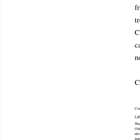
f
t
C
c
n
C
Com
Lab
Was
Olá
ati
imp