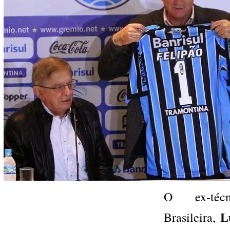
O ex-téc
L
Brasileira,