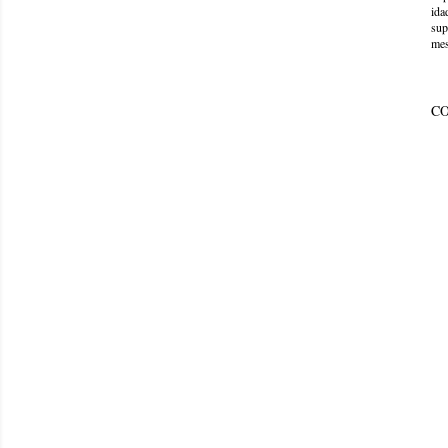
ida
sup
mes
C