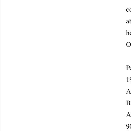
c
a
h
O
P
1
A
B
A
9