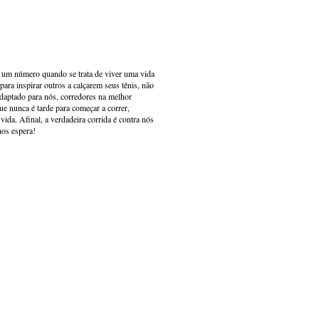
s um número quando se trata de viver uma vida
ara inspirar outros a calçarem seus tênis, não
adaptado para nós, corredores na melhor
e nunca é tarde para começar a correr,
ida. Afinal, a verdadeira corrida é contra nós
nos espera!