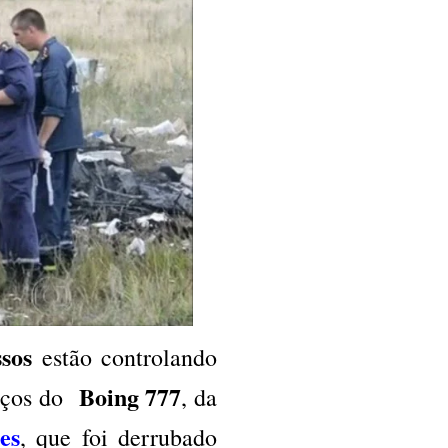
ssos
estão controlando
Boing 777
roços do
, da
es
, que foi derrubado