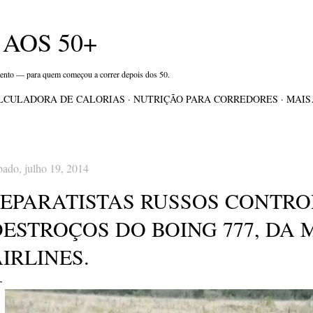
Pular para o conteúdo principal
AOS 50+
mento — para quem começou a correr depois dos 50.
LCULADORA DE CALORIAS
NUTRIÇÃO PARA CORREDORES
MAI
bado, julho 19, 2014
SEPARATISTAS RUSSOS CONTR
DESTROÇOS DO BOING 777, DA
IRLINES.