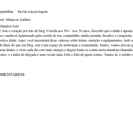
partilhar
Enviar esta postagem
els:
Malaysia Airlines
hington Luiz
! Sou o coração por trás do blog 'Corrida aos 50+'. Aos 50 anos, descobri que a idade é apena
va e saudável.Apaixonado pela corrida de rua, compartilho minha jornada, desafios e conquistas p
orta a idade. Aqui, você encontrará dicas valiosas sobre treino, nutrição e equipamentos, tudo 
de.Mais do que um blog, este é um espaço de motivação e comunidade. Juntos, vamos provar qu
erar limites e viver cada dia com mais energia e alegria.Junte-se a mim nesta maratona chamada v
mos, e a linha de chegada é uma versão mais forte e feliz de quem somos. Vamos lá, o asfalto 
OMENTÁRIOS