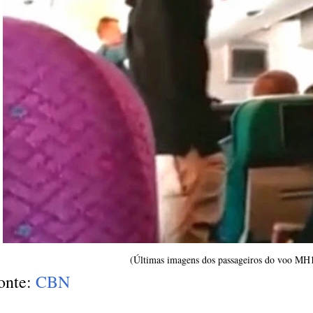
(Últimas imagens dos passageiros do voo MH
onte:
CBN