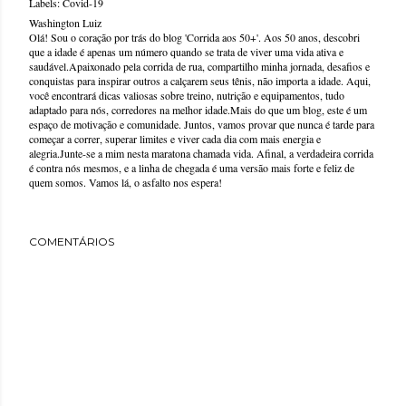
Labels:
Covid-19
Washington Luiz
Olá! Sou o coração por trás do blog 'Corrida aos 50+'. Aos 50 anos, descobri
que a idade é apenas um número quando se trata de viver uma vida ativa e
saudável.Apaixonado pela corrida de rua, compartilho minha jornada, desafios e
conquistas para inspirar outros a calçarem seus tênis, não importa a idade. Aqui,
você encontrará dicas valiosas sobre treino, nutrição e equipamentos, tudo
adaptado para nós, corredores na melhor idade.Mais do que um blog, este é um
espaço de motivação e comunidade. Juntos, vamos provar que nunca é tarde para
começar a correr, superar limites e viver cada dia com mais energia e
alegria.Junte-se a mim nesta maratona chamada vida. Afinal, a verdadeira corrida
é contra nós mesmos, e a linha de chegada é uma versão mais forte e feliz de
quem somos. Vamos lá, o asfalto nos espera!
COMENTÁRIOS