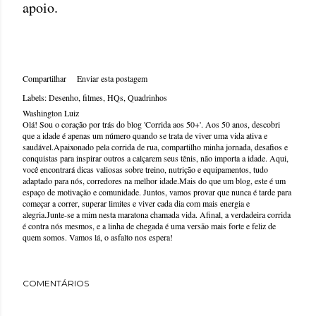
apoio.
Compartilhar
Enviar esta postagem
Labels:
Desenho
filmes
HQs
Quadrinhos
Washington Luiz
Olá! Sou o coração por trás do blog 'Corrida aos 50+'. Aos 50 anos, descobri
que a idade é apenas um número quando se trata de viver uma vida ativa e
saudável.Apaixonado pela corrida de rua, compartilho minha jornada, desafios e
conquistas para inspirar outros a calçarem seus tênis, não importa a idade. Aqui,
você encontrará dicas valiosas sobre treino, nutrição e equipamentos, tudo
adaptado para nós, corredores na melhor idade.Mais do que um blog, este é um
espaço de motivação e comunidade. Juntos, vamos provar que nunca é tarde para
começar a correr, superar limites e viver cada dia com mais energia e
alegria.Junte-se a mim nesta maratona chamada vida. Afinal, a verdadeira corrida
é contra nós mesmos, e a linha de chegada é uma versão mais forte e feliz de
quem somos. Vamos lá, o asfalto nos espera!
COMENTÁRIOS