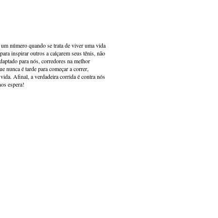
s um número quando se trata de viver uma vida
ara inspirar outros a calçarem seus tênis, não
adaptado para nós, corredores na melhor
e nunca é tarde para começar a correr,
ida. Afinal, a verdadeira corrida é contra nós
nos espera!