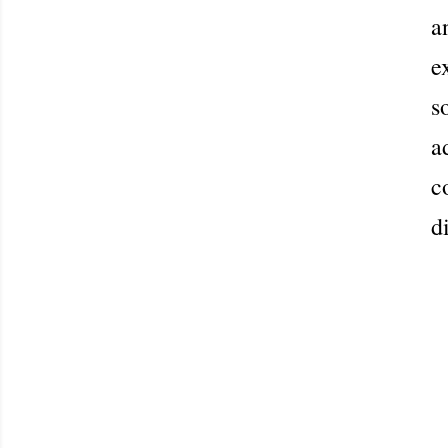
a
e
s
a
c
d