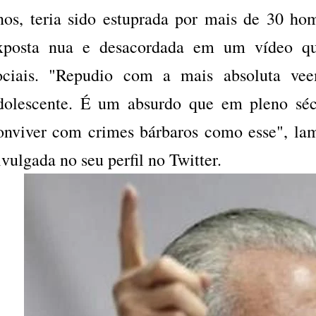
nos, teria sido estuprada por mais de 30 hom
xposta nua e desacordada em um vídeo qu
ociais. "Repudio com a mais absoluta ve
dolescente. É um absurdo que em pleno sé
onviver com crimes bárbaros como esse", lam
ivulgada no seu perfil no Twitter.