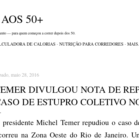
Pular para o conteúdo principal
AOS 50+
mento — para quem começou a correr depois dos 50.
LCULADORA DE CALORIAS
NUTRIÇÃO PARA CORREDORES
MAI
bado, maio 28, 2016
TEMER DIVULGOU NOTA DE RE
ASO DE ESTUPRO COLETIVO NO
 presidente Michel Temer repudiou o caso de
correu na Zona Oeste do Rio de Janeiro. U