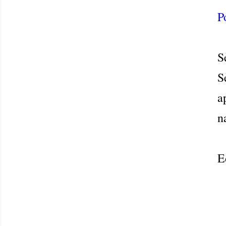
P
S
S
a
n
E