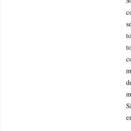
M
c
s
t
t
c
m
d
m
S
e