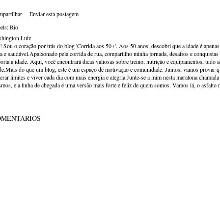
partilhar
Enviar esta postagem
els:
Rio
hington Luiz
! Sou o coração por trás do blog 'Corrida aos 50+'. Aos 50 anos, descobri que a idade é apena
va e saudável.Apaixonado pela corrida de rua, compartilho minha jornada, desafios e conquistas p
orta a idade. Aqui, você encontrará dicas valiosas sobre treino, nutrição e equipamentos, tudo 
de.Mais do que um blog, este é um espaço de motivação e comunidade. Juntos, vamos provar qu
erar limites e viver cada dia com mais energia e alegria.Junte-se a mim nesta maratona chamada v
mos, e a linha de chegada é uma versão mais forte e feliz de quem somos. Vamos lá, o asfalto 
OMENTÁRIOS