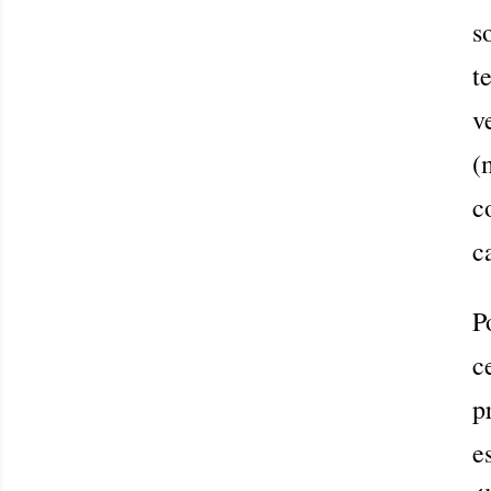
s
t
v
(
c
c
P
c
p
e