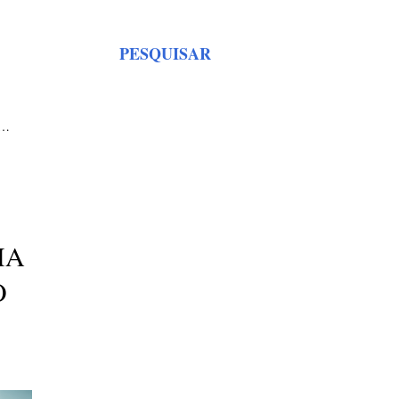
PESQUISAR
S…
MA
O