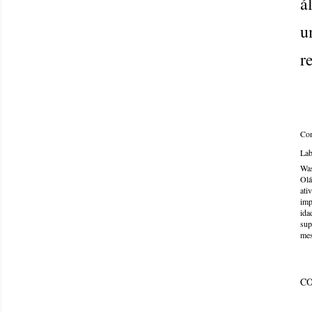
á
u
r
Com
Lab
Was
Olá
ati
imp
ida
sup
mes
C