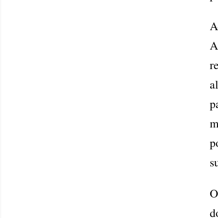
A
A
r
a
p
m
p
s
O
d