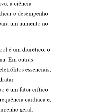
o, a ciência
udicar o desempenho
 para um aumento no
ool é um diurético, o
ina. Em outras
letrólitos essenciais,
dratar
o é um fator crítico
requência cardíaca e,
empenho geral.