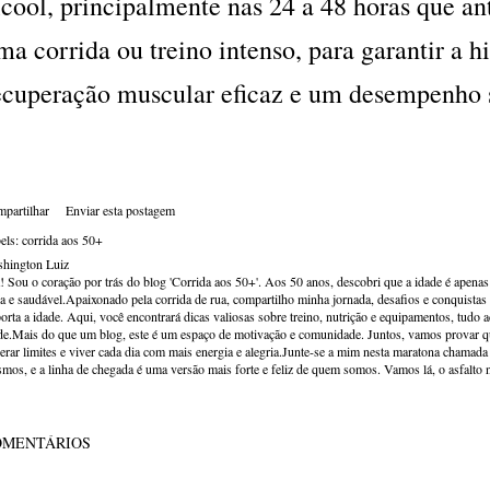
lcool, principalmente nas 24 a 48 horas que 
ma corrida ou treino intenso, para garantir a hi
ecuperação muscular eficaz e um desempenho s
partilhar
Enviar esta postagem
els:
corrida aos 50+
hington Luiz
! Sou o coração por trás do blog 'Corrida aos 50+'. Aos 50 anos, descobri que a idade é apena
va e saudável.Apaixonado pela corrida de rua, compartilho minha jornada, desafios e conquistas p
orta a idade. Aqui, você encontrará dicas valiosas sobre treino, nutrição e equipamentos, tudo 
de.Mais do que um blog, este é um espaço de motivação e comunidade. Juntos, vamos provar qu
erar limites e viver cada dia com mais energia e alegria.Junte-se a mim nesta maratona chamada v
mos, e a linha de chegada é uma versão mais forte e feliz de quem somos. Vamos lá, o asfalto 
OMENTÁRIOS