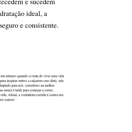
antecedem e sucedem
dratação ideal, a
eguro e consistente.
s um número quando se trata de viver uma vida
ara inspirar outros a calçarem seus tênis, não
adaptado para nós, corredores na melhor
e nunca é tarde para começar a correr,
ida. Afinal, a verdadeira corrida é contra nós
nos espera!