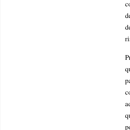
c
d
d
r
P
q
p
c
a
q
p